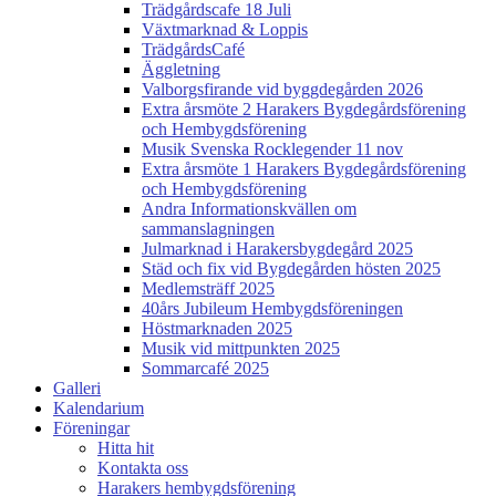
Trädgårdscafe 18 Juli
Växtmarknad & Loppis
TrädgårdsCafé
Äggletning
Valborgsfirande vid byggdegården 2026
Extra årsmöte 2 Harakers Bygdegårdsförening
och Hembygdsförening
Musik Svenska Rocklegender 11 nov
Extra årsmöte 1 Harakers Bygdegårdsförening
och Hembygdsförening
Andra Informationskvällen om
sammanslagningen
Julmarknad i Harakersbygdegård 2025
Städ och fix vid Bygdegården hösten 2025
Medlemsträff 2025
40års Jubileum Hembygdsföreningen
Höstmarknaden 2025
Musik vid mittpunkten 2025
Sommarcafé 2025
Galleri
Kalendarium
Föreningar
Hitta hit
Kontakta oss
Harakers hembygdsförening