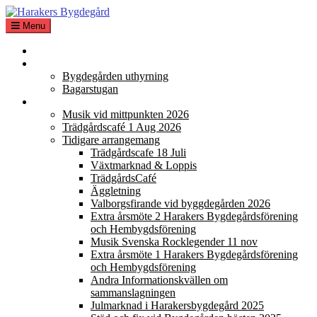
Skip
to
Menu
content
Hem Bygdegård
Bokning
Bygdegården uthyrning
Bagarstugan
Aktiviteter
Musik vid mittpunkten 2026
Trädgårdscafé 1 Aug 2026
Tidigare arrangemang
Trädgårdscafe 18 Juli
Växtmarknad & Loppis
TrädgårdsCafé
Äggletning
Valborgsfirande vid byggdegården 2026
Extra årsmöte 2 Harakers Bygdegårdsförening
och Hembygdsförening
Musik Svenska Rocklegender 11 nov
Extra årsmöte 1 Harakers Bygdegårdsförening
och Hembygdsförening
Andra Informationskvällen om
sammanslagningen
Julmarknad i Harakersbygdegård 2025