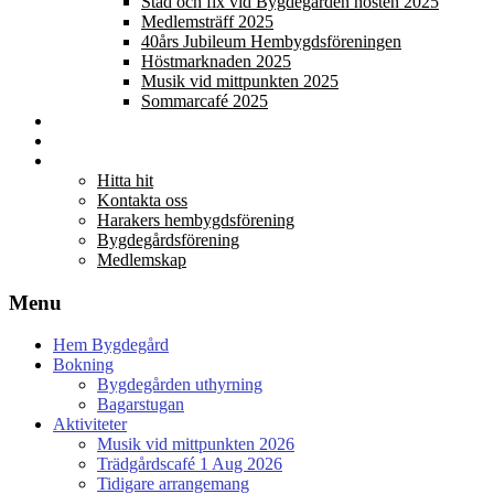
Städ och fix vid Bygdegården hösten 2025
Medlemsträff 2025
40års Jubileum Hembygdsföreningen
Höstmarknaden 2025
Musik vid mittpunkten 2025
Sommarcafé 2025
Galleri
Kalendarium
Föreningar
Hitta hit
Kontakta oss
Harakers hembygdsförening
Bygdegårdsförening
Medlemskap
Menu
Hem Bygdegård
Bokning
Bygdegården uthyrning
Bagarstugan
Aktiviteter
Musik vid mittpunkten 2026
Trädgårdscafé 1 Aug 2026
Tidigare arrangemang