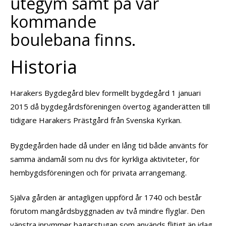
utegym samt på vår
kommande
boulebana finns.
Historia
Harakers Bygdegård blev formellt bygdegård 1 januari
2015 då bygdegårdsföreningen övertog äganderätten till
tidigare Harakers Prästgård från Svenska Kyrkan.
Bygdegården hade då under en lång tid både använts för
samma ändamål som nu dvs för kyrkliga aktiviteter, för
hembygdsföreningen och för privata arrangemang.
Själva gården är antagligen uppförd år 1740 och består
förutom mangårdsbyggnaden av två mindre flyglar. Den
vänstra inrymmer bagarstugan som används flitigt än idag