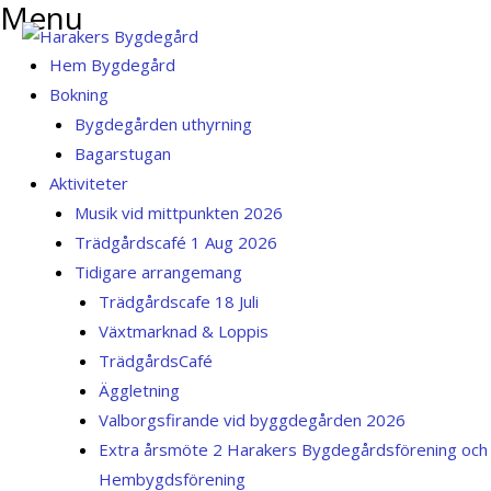
Menu
Skip
to
Menu
Hem Bygdegård
content
Bokning
Bygdegården uthyrning
Bagarstugan
Aktiviteter
Musik vid mittpunkten 2026
Trädgårdscafé 1 Aug 2026
Tidigare arrangemang
Trädgårdscafe 18 Juli
Växtmarknad & Loppis
TrädgårdsCafé
Äggletning
Valborgsfirande vid byggdegården 2026
Extra årsmöte 2 Harakers Bygdegårdsförening och
Hembygdsförening