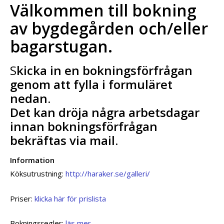
Välkommen till bokning
av bygdegården och/eller
bagarstugan.
S
kicka in en bokningsförfrågan
genom att fylla i formuläret
nedan.
Det kan dröja några arbetsdagar
innan bokningsförfrågan
bekräftas via mail.
Information
Köksutrustning:
http:/
/
haraker
.se/galleri/
Priser:
klicka här för prislista
Bokningsregler:
läs mer