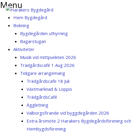
Menu
Skip
to
Menu
Hem Bygdegård
content
Bokning
Bygdegården uthyrning
Bagarstugan
Aktiviteter
Musik vid mittpunkten 2026
Trädgårdscafé 1 Aug 2026
Tidigare arrangemang
Trädgårdscafe 18 Juli
Växtmarknad & Loppis
TrädgårdsCafé
Äggletning
Valborgsfirande vid byggdegården 2026
Extra årsmöte 2 Harakers Bygdegårdsförening och
Hembygdsförening