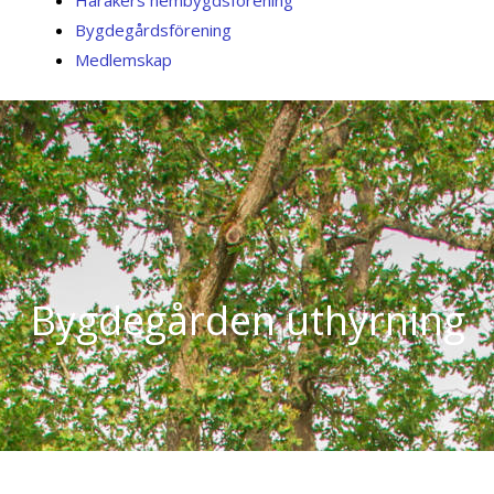
Harakers hembygdsförening
Bygdegårdsförening
Medlemskap
Bygdegården uthyrning