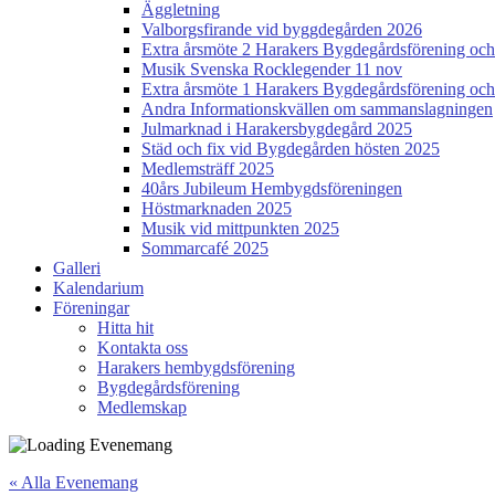
Äggletning
Valborgsfirande vid byggdegården 2026
Extra årsmöte 2 Harakers Bygdegårdsförening o
Musik Svenska Rocklegender 11 nov
Extra årsmöte 1 Harakers Bygdegårdsförening o
Andra Informationskvällen om sammanslagningen
Julmarknad i Harakersbygdegård 2025
Städ och fix vid Bygdegården hösten 2025
Medlemsträff 2025
40års Jubileum Hembygdsföreningen
Höstmarknaden 2025
Musik vid mittpunkten 2025
Sommarcafé 2025
Galleri
Kalendarium
Föreningar
Hitta hit
Kontakta oss
Harakers hembygdsförening
Bygdegårdsförening
Medlemskap
« Alla Evenemang