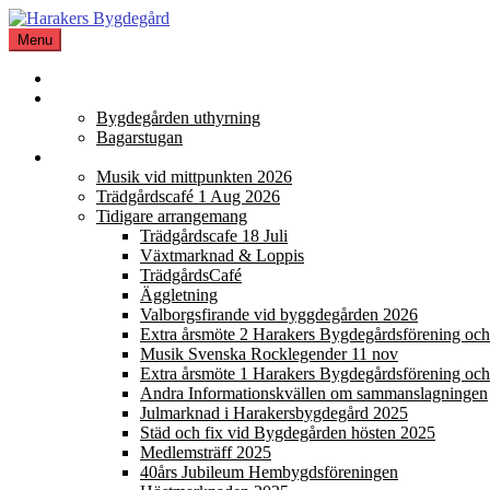
Skip
to
Menu
content
Hem Bygdegård
Bokning
Bygdegården uthyrning
Bagarstugan
Aktiviteter
Musik vid mittpunkten 2026
Trädgårdscafé 1 Aug 2026
Tidigare arrangemang
Trädgårdscafe 18 Juli
Växtmarknad & Loppis
TrädgårdsCafé
Äggletning
Valborgsfirande vid byggdegården 2026
Extra årsmöte 2 Harakers Bygdegårdsförening o
Musik Svenska Rocklegender 11 nov
Extra årsmöte 1 Harakers Bygdegårdsförening o
Andra Informationskvällen om sammanslagningen
Julmarknad i Harakersbygdegård 2025
Städ och fix vid Bygdegården hösten 2025
Medlemsträff 2025
40års Jubileum Hembygdsföreningen