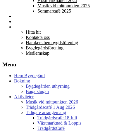
Höstmarknaden 2025
Musik vid mittpunkten 2025
Sommarcafé 2025
Galleri
Kalendarium
Föreningar
Hitta hit
Kontakta oss
Harakers hembygdsförening
Bygdegårdsförening
Medlemskap
Menu
Hem Bygdegård
Bokning
Bygdegården uthyrning
Bagarstugan
Aktiviteter
Musik vid mittpunkten 2026
Trädgårdscafé 1 Aug 2026
Tidigare arrangemang
Trädgårdscafe 18 Juli
Växtmarknad & Loppis
TrädgårdsCafé