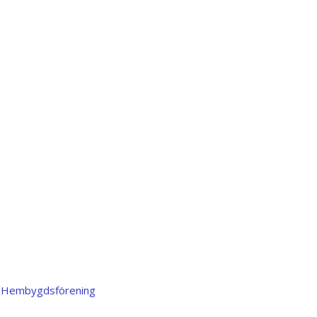
Hem Bygdegård
Bokning
Aktiv
h Hembygdsförening